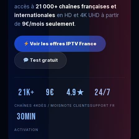
accès à
21 000+ chaînes françaises et
internationales
en HD et 4K UHD à partir
de
9€/mois seulement
.
Voir les offres IPTV France
Test gratuit
21K+
9€
4.9★
24/7
CHAÎNES 4K
DÈS / MOIS
NOTE CLIENTS
SUPPORT FR
30min
ACTIVATION