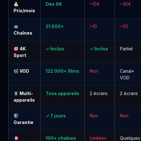
Dès 9€
~15€
~30€
Prix/mois
21 000+
~10
~30
Chaînes
4K
✓ Inclus
✓ Inclus
Partiel
Sport
VOD
122 000+ films
Non
Canal+
VOD
Multi-
Tous appareils
2 écrans
2 écrans
appareils
✓ 7 jours
Non
Non
Garantie
100+ chaînes
Limitées
Quelques