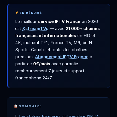
EN RÉSUMÉ
Le meilleur
service IPTV France
en 2026
est
XstreamTVs
— avec
21 000+ chaînes
françaises et internationales
en HD et
4K, incluant TF1, France TV, M6, beIN
Sports, Canal+ et toutes les chaînes
premium.
Abonnement IPTV France
à
partir de
9€/mois
avec garantie
remboursement 7 jours et support
francophone 24/7.
SOMMAIRE
Les chaînes françaises incluses dans l'IPTV