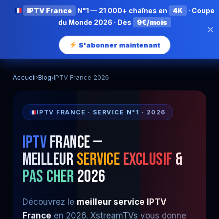
IPTV France
N°1 — 21 000+ chaînes en
4K
· Coupe
du Monde 2026 · Dès
9€/mois
✕
S'abonner maintenant
Accueil
›
Blog
›
IPTV France 2026
IPTV FRANCE · SERVICE N°1 · 2026
IPTV
France
—
Meilleur
Service
Exclusif
&
Pas Cher
2026
Découvrez le
meilleur service IPTV
France
en 2026. XstreamTVs vous donne