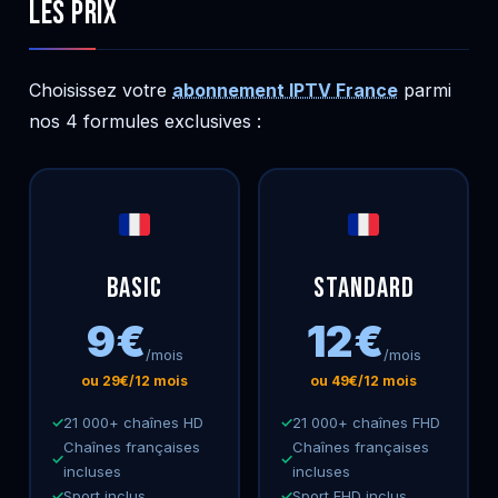
les Prix
Choisissez votre
abonnement IPTV France
parmi
nos 4 formules exclusives :
Basic
Standard
9€
12€
/mois
/mois
ou 29€/12 mois
ou 49€/12 mois
21 000+ chaînes HD
21 000+ chaînes FHD
Chaînes françaises
Chaînes françaises
incluses
incluses
Sport inclus
Sport FHD inclus