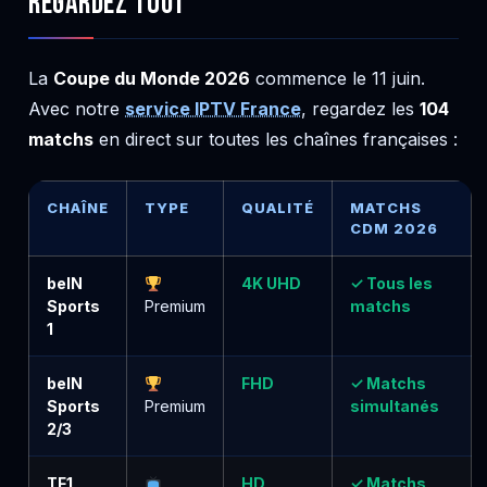
Regardez Tout
La
Coupe du Monde 2026
commence le 11 juin.
Avec notre
service IPTV France
, regardez les
104
matchs
en direct sur toutes les chaînes françaises :
CHAÎNE
TYPE
QUALITÉ
MATCHS
CDM 2026
beIN
4K UHD
✓ Tous les
Sports
Premium
matchs
1
beIN
FHD
✓ Matchs
Sports
Premium
simultanés
2/3
TF1
HD
✓ Matchs