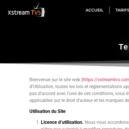
ACCUEIL
TARIF
Te
Bienvenue sur le site web [
https://xstreamtvs.co
d’Utilisation, toutes les lois et réglementations 
pas d’accord avec l’une de ces conditions, vous êt
applicables sur le droit d’auteur et les marques 
Utilisation du Site
Licence d’utilisation.
Nous vous accordons un