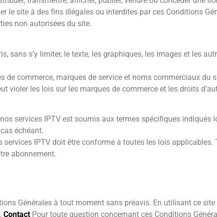
stribuer, transmettre, afficher, publier, vendre ou concéder une lic
r le site à des fins illégales ou interdites par ces Conditions Gé
rties non autorisées du site.
, sans s’y limiter, le texte, les graphiques, les images et les autr
s de commerce, marques de service et noms commerciaux du site 
ut violer les lois sur les marques de commerce et les droits d’aut
os services IPTV est soumis aux termes spécifiques indiqués 
e cas échéant.
s services IPTV doit être conforme à toutes les lois applicables. 
votre abonnement.
ions Générales à tout moment sans préavis. En utilisant ce site 
n.
Contact
Pour toute question concernant ces Conditions Générale